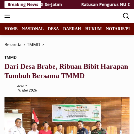
Langsung
an Tinggi PGRI Se-Jatim
Breaking News
Ratusan Pengurus NU Dukung Q
ke
konten
HOME
NASIONAL
DESA
DAERAH
HUKUM
NOTARIS/PPA
Beranda
TMMD
TMMD
Dari Desa Brabe, Ribuan Bibit Harapan
Tumbuh Bersama TMMD
Arso Y
16 Mei 2026