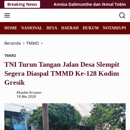
Langsung
 Rakyat Tuban
Breaking News
Annisa Dalimunthe dan Ikmal Tobing Bawak
ke
konten
HOME
NASIONAL
DESA
DAERAH
HUKUM
NOTARIS/PPA
Beranda
TMMD
TMMD
TNI Turun Tangan Jalan Desa Slempit
Segera Diaspal TMMD Ke-128 Kodim
Gresik
Khadlel Arrazan
18 Mei 2026