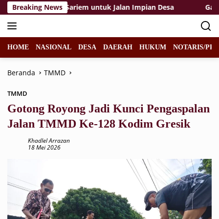
Langsung
rjuangan Mbah Sariem untuk Jalan Impian Desa
Breaking News
Gara-Ga
ke
konten
HOME
NASIONAL
DESA
DAERAH
HUKUM
NOTARIS/PPA
Beranda
TMMD
TMMD
Gotong Royong Jadi Kunci Pengaspalan
Jalan TMMD Ke-128 Kodim Gresik
Khadlel Arrazan
18 Mei 2026