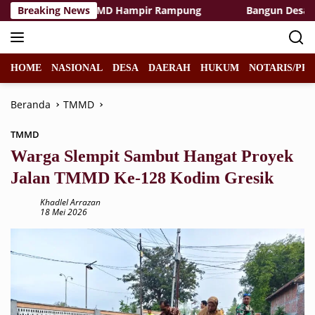
Langsung
itas Rest Area TMMD Hampir Rampung
Breaking News
Bangun Desa denga
ke
konten
HOME
NASIONAL
DESA
DAERAH
HUKUM
NOTARIS/PPA
Beranda
TMMD
TMMD
Warga Slempit Sambut Hangat Proyek
Jalan TMMD Ke-128 Kodim Gresik
Khadlel Arrazan
18 Mei 2026