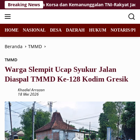
Langsung
an
Breaking News
Jiwa Korsa dan Kemanunggalan TNI-Rakyat Jadi Keku
ke
konten
HOME
NASIONAL
DESA
DAERAH
HUKUM
NOTARIS/PPA
Beranda
TMMD
TMMD
Warga Slempit Ucap Syukur Jalan
Diaspal TMMD Ke-128 Kodim Gresik
Khadlel Arrazan
18 Mei 2026