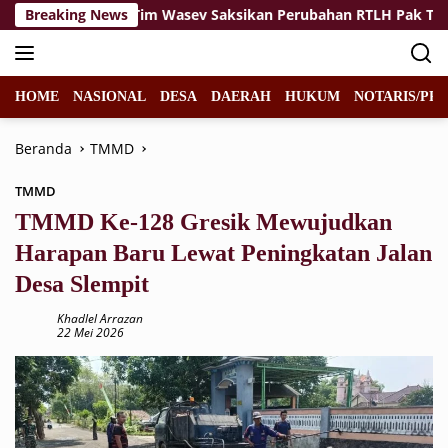
Langsung
ulu Dampingi Tim Wasev Saksikan Perubahan RTLH Pak Toid
Breaking News
ke
konten
HOME
NASIONAL
DESA
DAERAH
HUKUM
NOTARIS/PPA
Beranda
TMMD
TMMD
TMMD Ke-128 Gresik Mewujudkan
Harapan Baru Lewat Peningkatan Jalan
Desa Slempit
Khadlel Arrazan
22 Mei 2026