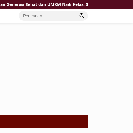
at dan UMKM Naik Kelas: Satgas TMMD 129 Bojonegoro Bersama