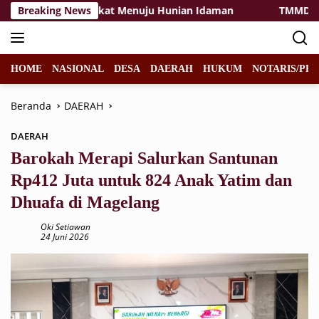
Langsung
adi Semakin Dekat Menuju Hunian Idaman
Breaking News
TMMD Ke-129 
ke
konten
HOME
NASIONAL
DESA
DAERAH
HUKUM
NOTARIS/PPA
Beranda
DAERAH
DAERAH
Barokah Merapi Salurkan Santunan
Rp412 Juta untuk 824 Anak Yatim dan
Dhuafa di Magelang
Oki Setiawan
24 Juni 2026