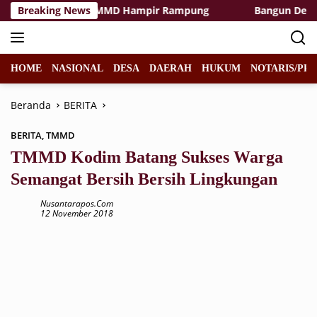
Langsung
ilitas Rest Area TMMD Hampir Rampung
Breaking News
Bangun Desa de
ke
konten
HOME
NASIONAL
DESA
DAERAH
HUKUM
NOTARIS/PPA
Beranda
BERITA
BERITA
,
TMMD
TMMD Kodim Batang Sukses Warga
Semangat Bersih Bersih Lingkungan
Nusantarapos.com
12 November 2018