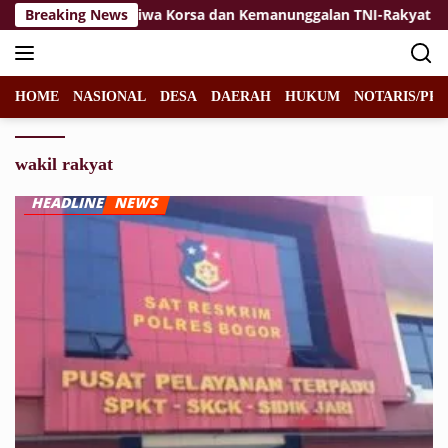
Langsung
aikan
Breaking News
Jiwa Korsa dan Kemanunggalan TNI-Rakyat Jadi K
ke
konten
HOME
NASIONAL
DESA
DAERAH
HUKUM
NOTARIS/PPA
wakil rakyat