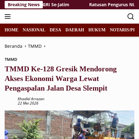
Langsung
uruan Tinggi PGRI Se-Jatim
Breaking News
Ratusan Pengurus NU Dukun
ke
konten
HOME
NASIONAL
DESA
DAERAH
HUKUM
NOTARIS/PPA
Beranda
TMMD
TMMD
TMMD Ke-128 Gresik Mendorong
Akses Ekonomi Warga Lewat
Pengaspalan Jalan Desa Slempit
Khadlel Arrazan
22 Mei 2026