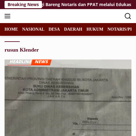
Langsung
ma Tuban Sinergi Bareng Notaris dan PPAT melalui Edukasi Per
Breaking News
ke
konten
HOME
NASIONAL
DESA
DAERAH
HUKUM
NOTARIS/PPA
rusun Klender