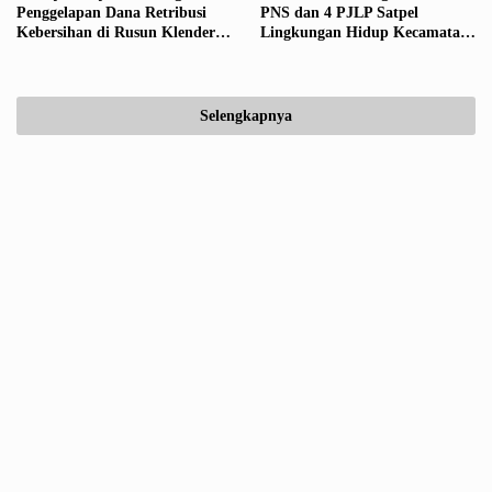
Penggelapan Dana Retribusi
PNS dan 4 PJLP Satpel
Kebersihan di Rusun Klender
Lingkungan Hidup Kecamatan
Jakarta Timur
Duren Sawit Nekad Gelapkan
Retribusi Kebersihan Rusun
Klender
Selengkapnya