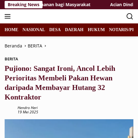
Langsung
dirkan Kenyamanan bagi Masyarakat
Breaking News
Acian Dinding Jad
ke
konten
HOME
NASIONAL
DESA
DAERAH
HUKUM
NOTARIS/PPA
Beranda
BERITA
BERITA
Pujiono: Sangat Ironi, Ancol Lebih
Perioritas Membeli Pakan Hewan
daripada Membayar Hutang 32
Kontraktor
Hendro Heri
19 Mei 2025