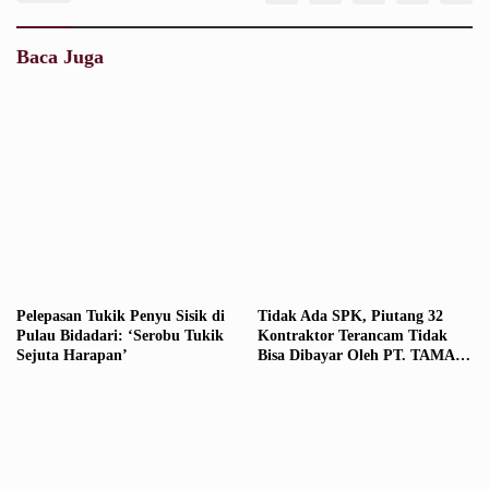
Baca Juga
Pelepasan Tukik Penyu Sisik di
Tidak Ada SPK, Piutang 32
Pulau Bidadari: ‘Serobu Tukik
Kontraktor Terancam Tidak
Sejuta Harapan’
Bisa Dibayar Oleh PT. TAMAN
IMPIAN JAYA ANCOL