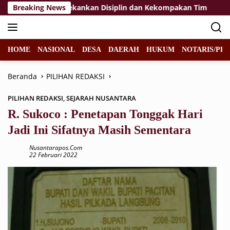
Langsung
kibraka 2026, Tekankan Disiplin dan Kekompakan Tim
Breaking News
KP
ke
konten
HOME
NASIONAL
DESA
DAERAH
HUKUM
NOTARIS/PPA
Beranda
PILIHAN REDAKSI
PILIHAN REDAKSI
,
SEJARAH NUSANTARA
R. Sukoco : Penetapan Tonggak Hari
Jadi Ini Sifatnya Masih Sementara
Nusantarapos.com
22 Februari 2022